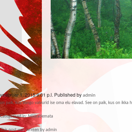
veebruar 1, 2015 9:01 p.l.
Published by
admin
on paik, kus Vango valvurid ise oma elu elavad. See on paik, kus on ikka h
Categorised in: Määratlemata
This post was written by admin