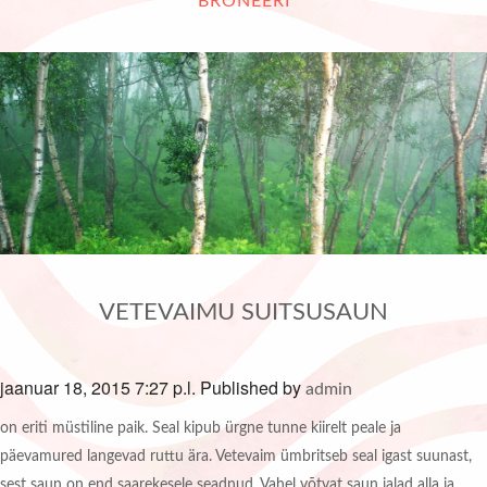
BRONEERI
VETEVAIMU SUITSUSAUN
jaanuar 18, 2015 7:27 p.l.
Published by
admin
on eriti müstiline paik. Seal kipub ürgne tunne kiirelt peale ja
päevamured langevad ruttu ära. Vetevaim ümbritseb seal igast suunast,
sest saun on end saarekesele seadnud. Vahel võtvat saun jalad alla ja